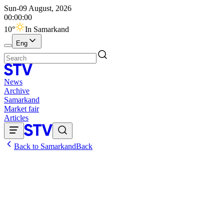
Sun-09 August, 2026
00:00:00
10
°
In Samarkand
Eng
News
Archive
Samarkand
Market fair
Articles
Back to Samarkand
Back