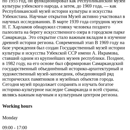
по 1955 год, он функционировал как Республиканский музей
культуры узбекского народа, а затем, до 1969 года, — как
Республиканский музей истории культуры и искусства
Узбекистана. Научные открытия Музей активно участвовал в
научных исследованиях. В марте 1939 года сотрудник музея
Н. Г. Харламов обнаружил стоянку человека позднего
палеолита на берегу искусственного озера в городском парке
Самарканда. Это открытие стало важным вкладом в изучение
древней истории региона. Современный этап В 1969 году на
базе учреждения был создан Государственный музей истории
культуры и искусства Узбекской ССР имени А. Икрамова,
ставший одним из крупнейших музеев республики. Позднее,
в 1982 году, на его основе был сформирован Самаркандский
государственный объединённый историко-архитектурный и
художественный музей-заповедник, объединяющий ряд
исторических памятников и музейных объектов города.
Сегодня музей продолжает сохранять и изучать богатое
историко-культурное наследие Самарканда и всей страны,
являясь важным научным и культурным центром региона.
Working hours
Monday
09:00
-
17:00