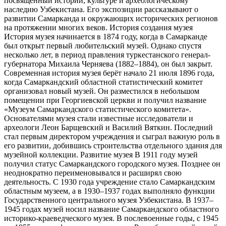
посвящённый истории, культуре и археологическому
наследию Узбекистана. Его экспозиции рассказывают о
развитии Самарканда и окружающих исторических регионов
на протяжении многих веков. История создания музея
История музея начинается в 1874 году, когда в Самарканде
был открыт первый любительский музей. Однако спустя
несколько лет, в период правления туркестанского генерал-
губернатора Михаила Черняева (1882–1884), он был закрыт.
Современная история музея берёт начало 21 июля 1896 года,
когда Самаркандский областной статистический комитет
организовал новый музей. Он разместился в небольшом
помещении при Георгиевской церкви и получил название
«Музеум Самаркандского статистического комитета».
Основателями музея стали известные исследователи и
археологи Леон Барщевский и Василий Вяткин. Последний
стал первым директором учреждения и сыграл важную роль в
его развитии, добившись строительства отдельного здания для
музейной коллекции. Развитие музея В 1911 году музей
получил статус Самаркандского городского музея. Позднее он
неоднократно переименовывался и расширял свою
деятельность. С 1930 года учреждение стало Самаркандским
областным музеем, а в 1930–1937 годах выполняло функции
Государственного центрального музея Узбекистана. В 1937–
1945 годах музей носил название Самаркандского областного
историко-краеведческого музея. В послевоенные годы, с 1945